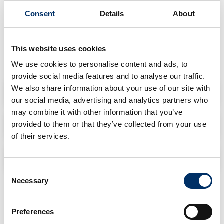
ALS Customs Services GmbH
Consent
Details
About
Sitz: Weil am Rhein, Registerg. Freiburg HRB 701286.
Alle Geschäfte werden auf Grundlage der Allgemeinen
This website uses cookies
Deutschen Spediteurbedingungen 2017 (ADSp 2017), soweit
nicht in unseren Zoll-AGB abweichend geregelt, abgewickelt.
We use cookies to personalise content and ads, to
provide social media features and to analyse our traffic.
We also share information about your use of our site with
ADSP
our social media, advertising and analytics partners who
may combine it with other information that you’ve
DSGVO
provided to them or that they’ve collected from your use
of their services.
ZOLL AGB
Consent
Necessary
Selection
Datenschutzhinweise
Preferences