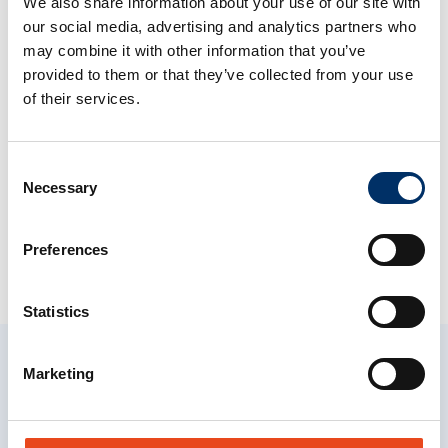
We also share information about your use of our site with
our social media, advertising and analytics partners who
Wir helfen Unternehmen ihr globales Handelspotenzial
may combine it with other information that you’ve
auszuschöpfen. Wir optimieren Ihre Zollprozesse und
provided to them or that they’ve collected from your use
minimieren Risiken. Unsere Experten unterstützen Sie bei
of their services.
Freihandelsabkommen Zollbewilligungen (z. B. AEO) und der
Optimierung Ihres Cashflows durch gezielte
Vereinfachungen.
Consent
ALS Consulting verwandelt Komplexität in Compliance,
Necessary
Selection
Effizienz und Rentabilität.
Preferences
Entdecken Sie unsere Beratungsleistungen
Statistics
Automatisierung
Marketing
ALS optimiert die Zollabwicklung mit der automatisierten
Lösung
Mota
. Diese ermöglicht eine umfassende
Datenanreicherung, Compliance-Prüfungen und Echtzeit-