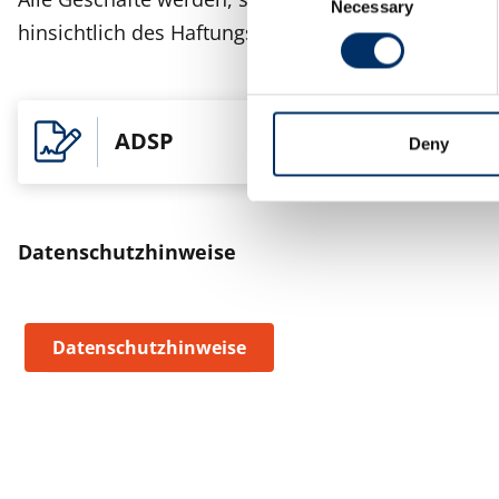
Necessary
Selection
hinsichtlich des Haftungshöchstbetrages für Güter
ADSP
Deny
Datenschutzhinweise
Datenschutzhinweise