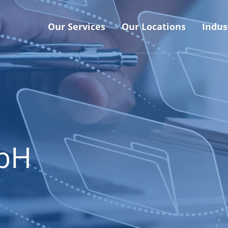
Our Services
Our Locations
Indus
mbH